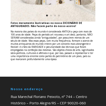
Fotos meramente ilustrativas no nosso DICIONÁRIO DE
ANTIGUIDADES. Não fazem parte do nosso acervo!
Na maioria dos países do mundo é considerada ANTIGA a peça com mais de
100 anos de idade. Peças do período art nouveau e art decó, portanto, NÃO
SERIAM consideradas ainda “antiguidades”, por possuírem menos de um
século de idade. Mas essas peças, com muita frequência, formam o acervo de
muitos antiquários do mundo inteiro por um conceito mais abrangente e
flexível: é o fato da RARIDADE e peculiaridade das técnicas que foram
empregadas na confecção das mesmas. São objetos cheios de arte, significados
sócio-políticos, culturais e afetivos e que, por isso, passam a representar e ter
uma importância enorme como partes do patrimônio de um povo, país ou
que marcaram profundamente uma época.
Nosso endereço
Rua Marechal Floriano Peixoto, nº 744 – Centro
Histórico – Porto Alegre/RS – CEP 90020-060