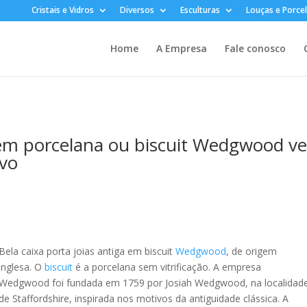
Cristais e Vidros
Diversos
Esculturas
Louças e Porce
Home
A Empresa
Fale conosco
 em porcelana ou biscuit Wedgwood v
evo
Bela caixa porta joias antiga em biscuit
Wedgwood
, de origem
inglesa. O
biscuit
é a porcelana sem vitrificação. A empresa
Wedgwood foi fundada em 1759 por Josiah Wedgwood, na localidad
de Staffordshire, inspirada nos motivos da antiguidade clássica. A