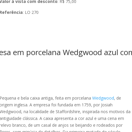
Valor à vista com desconto
: R$ 75,00
Referência
: LO 270
glesa em porcelana Wedgwood azul co
Pequena e bela caixa antiga, feita em porcelana
Wedgwood
, de
origem inglesa. A empresa foi fundada em 1759, por Josiah
Wedgwood, na localidade de Staffordshire, inspirada nos motivos da
antiguidade clássica. A caixa apresenta a cor azul e uma cena em
relevo branco, de um casal de anjos se beijando e rodeados por
flores, com minúcia de detalhes. Da primeira metade do século