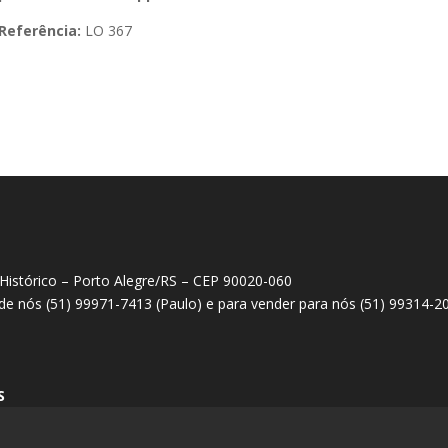
Referência:
LO 367
 Histórico – Porto Alegre/RS – CEP 90020-060
 de nós (51) 99971-7413 (Paulo) e para vender para nós (51) 99314-2
S