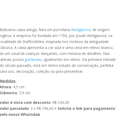
Belíssima caixa antiga, feita em porcelana
Wedgwood
, de origem
inglesa. A empresa foi fundada em 1759, por Josiah Wedgwood, na
localidade de Staffordshire, inspirada nos motivos da antiguidade
clássica. A caixa apresenta a cor azul e uma cena em relevo branco,
de um casal de crianças dançando, com minúcia de detalhes. Nas
laterais possui
guirlandas
, igualmente em relevo. Da primeira metade
do século passado, está em ótimo estado de conservação, perfeita
para uso, decoração, coleção ou para presentear.
Medidas:
Altura
: 4,5 cm
Diâmetro
: 7,9 cm
Valor à vista com desconto
: R$ 529,00
Valor parcelado
: 3 x R$ 196,00
> Solicite o link para pagamento
pelo nosso WhatsApp