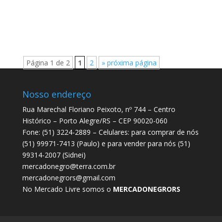
Página 1 de 2
1
2
» próxima página
Nosso endereço
Rua Marechal Floriano Peixoto, nº 744 – Centro
Histórico – Porto Alegre/RS – CEP 90020-060
Fone: (51) 3224-2889 – Celulares: para comprar de nós
(51) 99971-7413 (Paulo) e para vender para nós (51)
99314-2007 (Sidnei)
mercadonegro@terra.com.br
mercadonegrors@gmail.com
No Mercado Livre somos o
MERCADONEGRORS