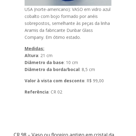
USA (norte-americano): VASO em vidro azul
cobalto com bojo formado por anéis
sobrepostos, semelhante às peças da linha
Aramis da fabricante Dunbar Glass
Company. Em ótimo estado.
Medidas:
Altura
: 21 cm
Diâmetro da base
: 10 cm
Diâmetro da borda/bocal
: 8,5 cm
Valor à vista com desconto
: R$ 99,00
Referência
: CR 02
CR 98 – Vaso ou floreiro antigo em cristal da