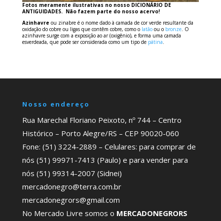
Fotos meramente ilustrativas no nosso DICIONÁRIO DE
ANTIGUIDADES. Não fazem parte do nosso acervo!
Azinhavre
ou zinabre é o nome dado à camada de cor verde resultante da
oxidação do cobre ou ligas que contêm cobre, como o
latão
ou o
bronze
. O
azinhavre surge com a exposição ao ar (oxigênio), e forma uma camada
esverdeada, que pode ser considerada como um tipo de
pátina
.
Nosso endereço
Rua Marechal Floriano Peixoto, nº 744 – Centro
Histórico – Porto Alegre/RS – CEP 90020-060
Fone: (51) 3224-2889 – Celulares: para comprar de
nós (51) 99971-7413 (Paulo) e para vender para
nós (51) 99314-2007 (Sidnei)
mercadonegro@terra.com.br
mercadonegrors@gmail.com
No Mercado Livre somos o
MERCADONEGRORS