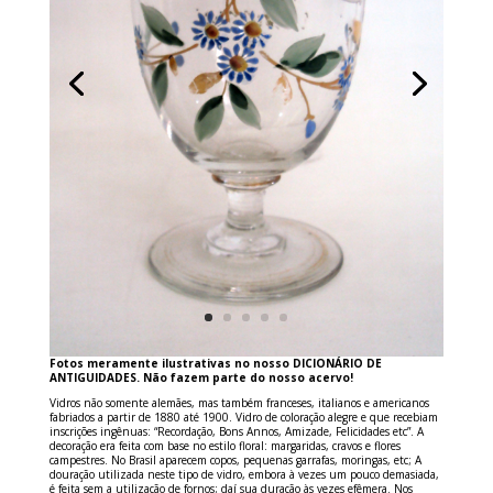
Fotos meramente ilustrativas no nosso DICIONÁRIO DE
ANTIGUIDADES. Não fazem parte do nosso acervo!
Vidros não somente alemães, mas também franceses, italianos e americanos
fabriados a partir de 1880 até 1900. Vidro de coloração alegre e que recebiam
inscrições ingênuas: “Recordação, Bons Annos, Amizade, Felicidades etc”. A
decoração era feita com base no estilo floral: margaridas, cravos e flores
campestres. No Brasil aparecem copos, pequenas garrafas, moringas, etc; A
douração utilizada neste tipo de vidro, embora à vezes um pouco demasiada,
é feita sem a utilização de fornos; daí sua duração às vezes efêmera. Nos