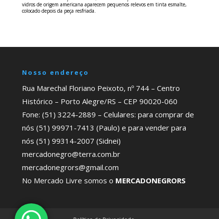
vidros de origem americana aparecem pequenos relevos em tinta esmalte,
colocado depois da peça resfriada.
Nosso endereço
Rua Marechal Floriano Peixoto, nº 744 – Centro
Histórico – Porto Alegre/RS – CEP 90020-060
Fone: (51) 3224-2889 – Celulares: para comprar de
nós (51) 99971-7413 (Paulo) e para vender para
nós (51) 99314-2007 (Sidnei)
mercadonegro@terra.com.br
mercadonegrors@gmail.com
No Mercado Livre somos o
MERCADONEGRORS