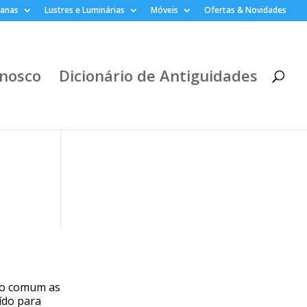
lanas
Lustres e Luminárias
Móveis
Ofertas & Novidades
nosco
Dicionário de Antiguidades
ito comum as
ído para