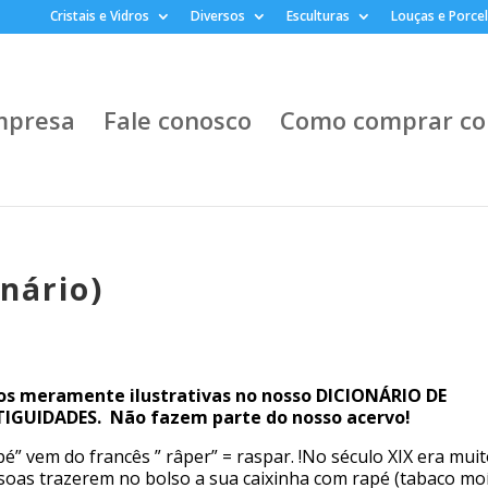
Cristais e Vidros
Diversos
Esculturas
Louças e Porce
mpresa
Fale conosco
Como comprar co
onário)
os meramente ilustrativas no nosso DICIONÁRIO DE
IGUIDADES. Não fazem parte do nosso acervo!
pé” vem do francês ” râper” = raspar. !No século XIX era mu
soas trazerem no bolso a sua caixinha com rapé (tabaco mo