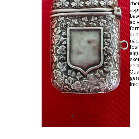
chei
asp
bas
ao 
for
qua
não
fós
alg
exe
de 
Qua
ger
inic