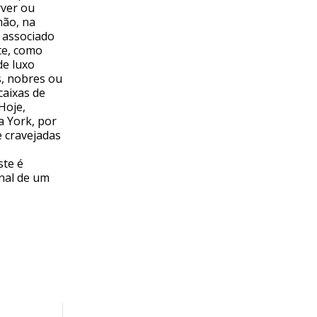
rver ou
mão, na
 associado
te, como
de luxo
s, nobres ou
caixas de
Hoje,
a York, por
e cravejadas
ste é
nal de um