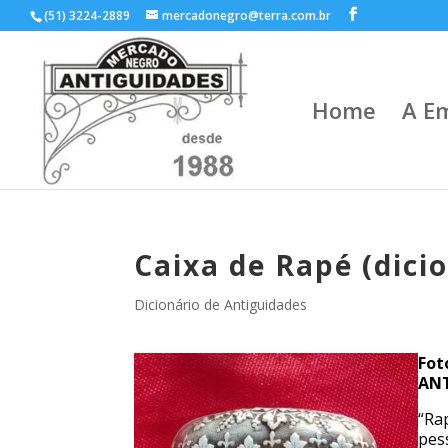
(51) 3224-2889
mercadonegro@terra.com.br
Home
A E
Caixa de Rapé (dici
Dicionário de Antiguidades
Fot
ANT
“Ra
pes