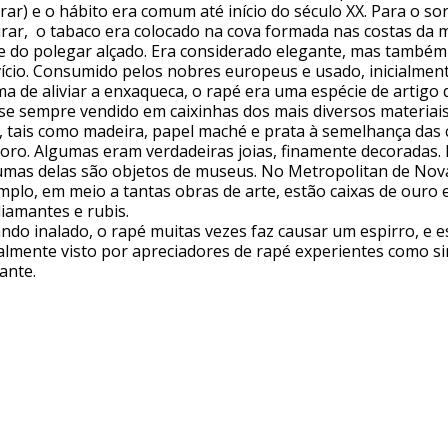
rar) e o hábito era comum até início do século XX. Para o so
irar, o tabaco era colocado na cova formada nas costas da 
e do polegar alçado. Era considerado elegante, mas também
vício. Consumido pelos nobres europeus e usado, inicialmen
ma de aliviar a enxaqueca, o rapé era uma espécie de artigo 
se sempre vendido em caixinhas dos mais diversos materiai
, tais como madeira, papel maché e prata à semelhança das 
foro. Algumas eram verdadeiras joias, finamente decoradas. 
umas delas são objetos de museus. No Metropolitan de Nov
mplo, em meio a tantas obras de arte, estão caixas de ouro 
diamantes e rubis.
ndo inalado, o rapé muitas vezes faz causar um espirro, e e
almente visto por apreciadores de rapé experientes como si
iante.