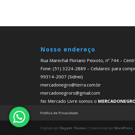
Nosso endereço
Rua Marechal Floriano Peixoto, nº 744 – Cen
Fone: (51) 3224-2889 – Celulares: para comp
99314-2007 (Sidnei)
mercadonegro@terra.com.br
mercadonegrors@gmail.com
No Mercado Livre somos o
MERCADONEGR
Política de Privacidade
Projetado por
Elegant Themes
| Desenvolvido por
WordPress