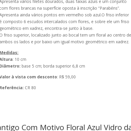
Apresenta vários filetes dourados, duas faixas azuis e um conjunto
com flores brancas na superfície oposta à inscrição “Parabéns”.
Apresenta ainda vários pontos em vermelho sob azul.O friso inferior
é composto 6 escudos intercalados com flores, e sobre ele um friso
geométrico em xadrez, encontra-se junto à base.
O friso superior, localizado junto ao bocal tem um floral ao centro d
ambos os lados e por baixo um igual motivo geométrico em xadrez.
Medidas:
Altura
: 10 cm
Diâmetro:
base 5 cm; borda superior 6,8 cm
Valor à vista com desconto
: R$ 59,00
Referência:
CR 80
ntigo Com Motivo Floral Azul Vidro d