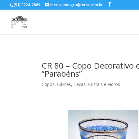
(51) 3224-2889
mercadonegro@terra.com.br
CR 80 – Copo Decorativo 
“Parabéns”
Copos, Cálices, Taças
,
Cristais e Vidros