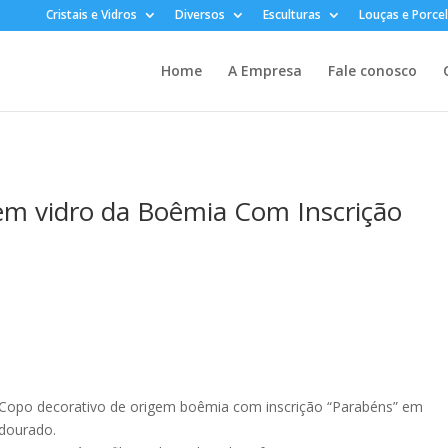
Cristais e Vidros
Diversos
Esculturas
Louças e Porce
Home
A Empresa
Fale conosco
em vidro da Boêmia Com Inscrição
Copo decorativo de origem boêmia com inscrição “Parabéns” em
dourado.