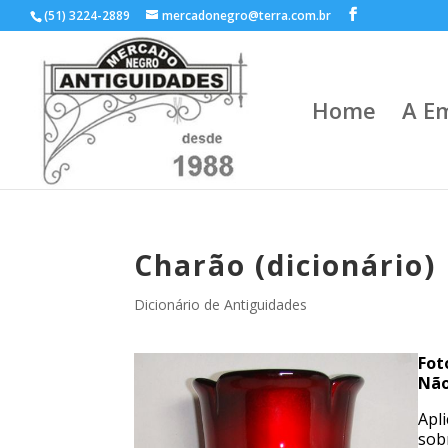
(51) 3224-2889
mercadonegro@terra.com.br
Home
A E
Charão (dicionário)
Dicionário de Antiguidades
Fot
Não
Apl
sob