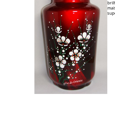
bri
mai
supe