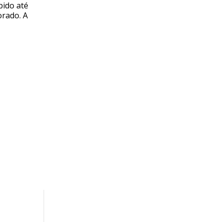
bido até
orado. A