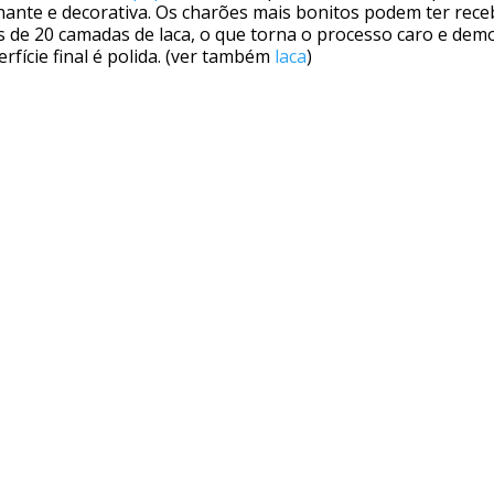
lhante e decorativa. Os charões mais bonitos podem ter rece
s de 20 camadas de laca, o que torna o processo caro e dem
rfície final é polida. (ver também
laca
)