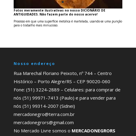
Fotos meramente ilustrativas no nosso DICIONÁRIO DE
ANTIGUIDADES. Não fazem parte do nosso acervo!
Processo em que uma superfície metálica é martelada, usando-se uma punção
para o trabalho mais minucioso.
Nosso endereço
Rua Marechal Floriano Peixoto, nº 744 – Centro
Histórico – Porto Alegre/RS – CEP 90020-060
Fone: (51) 3224-2889 – Celulares: para comprar de
nós (51) 99971-7413 (Paulo) e para vender para
nós (51) 99314-2007 (Sidnei)
mercadonegro@terra.com.br
mercadonegrors@gmail.com
No Mercado Livre somos o
MERCADONEGRORS