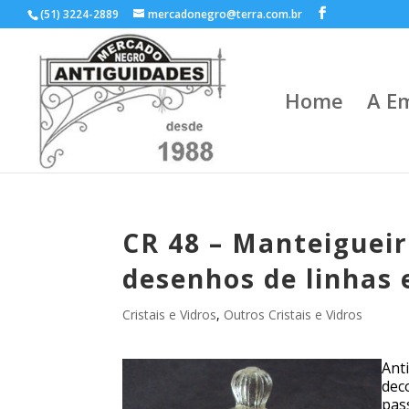
(51) 3224-2889
mercadonegro@terra.com.br
Home
A E
CR 48 – Manteigueir
desenhos de linhas 
Cristais e Vidros
,
Outros Cristais e Vidros
Ant
dec
pas