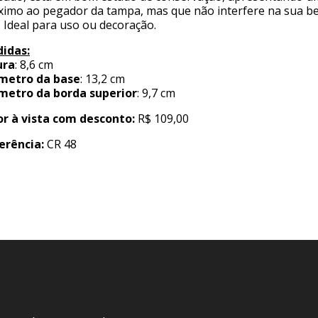
ximo ao pegador da tampa, mas que não interfere na sua b
. Ideal para uso ou decoração.
idas:
ura
: 8,6 cm
metro da base
: 13,2 cm
metro da borda superior
: 9,7 cm
or à vista com desconto:
R$ 109,00
erência:
CR 48