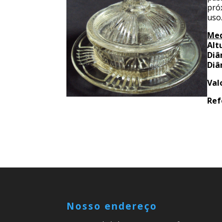
pró
uso
Med
Alt
Diâ
Diâ
Val
Ref
Nosso endereço