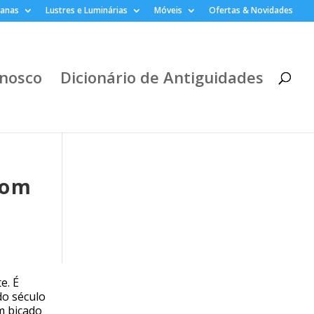
lanas
Lustres e Luminárias
Móveis
Ofertas & Novidades
nosco
Dicionário de Antiguidades
com
e. É
do século
m bicado