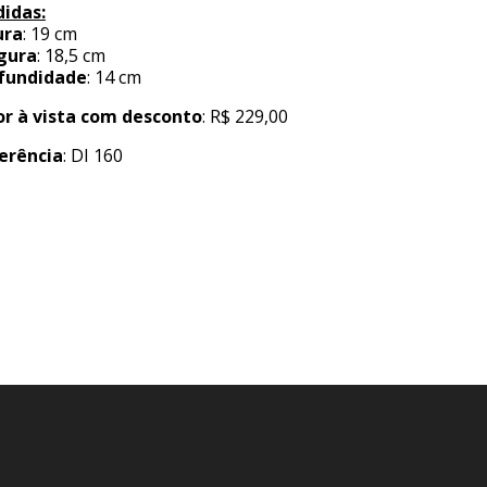
idas:
ura
: 19 cm
gura
: 18,5 cm
fundidade
: 14 cm
or à vista com desconto
: R$ 229,00
erência
: DI 160