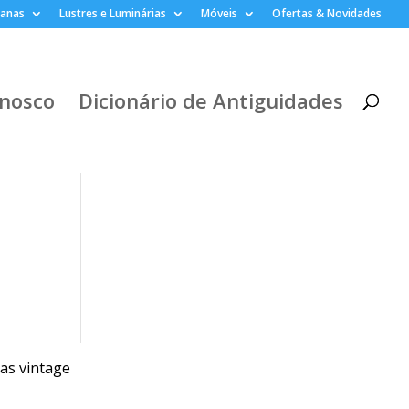
lanas
Lustres e Luminárias
Móveis
Ofertas & Novidades
nosco
Dicionário de Antiguidades
as vintage