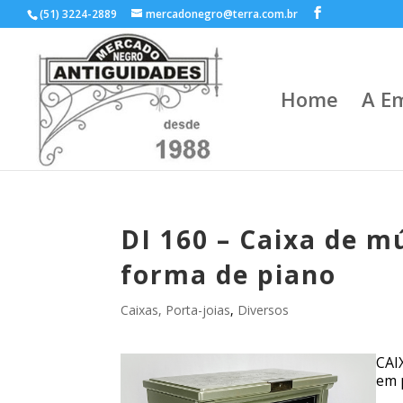
(51) 3224-2889
mercadonegro@terra.com.br
Home
A E
DI 160 – Caixa de m
forma de piano
Caixas, Porta-joias
,
Diversos
CAI
em p