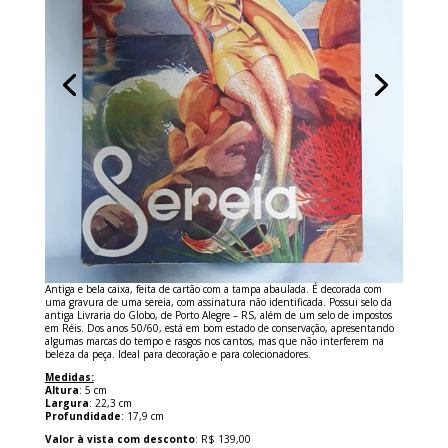
Antiga e bela caixa, feita de cartão com a tampa abaulada. É decorada com
uma gravura de uma sereia, com assinatura não identificada. Possui selo da
antiga Livraria do Globo, de Porto Alegre – RS, além de um selo de impostos
em Réis. Dos anos 50/60, está em bom estado de conservação, apresentando
algumas marcas do tempo e rasgos nos cantos, mas que não interferem na
beleza da peça. Ideal para decoração e para colecionadores.
Medidas:
Altura
: 5 cm
Largura
: 22,3 cm
Profundidade
: 17,9 cm
Valor à vista com desconto
: R$ 139,00