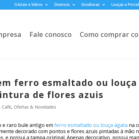
Cristais e Vidros
Diversos
Esculturas
Louças e Porce
mpresa
Fale conosco
Como comprar co
 em ferro esmaltado ou louça
ntura de flores azuis
, Café
,
Ofertas & Novidades
o e raro bule antigo em
ferro esmaltado ou louça ágata
na c
amente decorado com pontos e flores azuis pintadas à mão n
os, e possui a tampa original. Apenas decorativo, possui ma