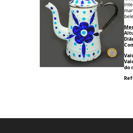
int
mar
bel
Med
Alt
Diâ
Com
Val
Val
do 
Ref