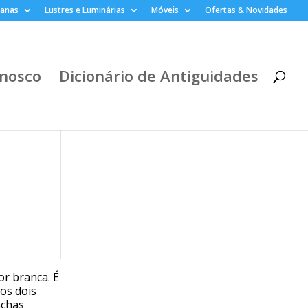
lanas
Lustres e Luminárias
Móveis
Ofertas & Novidades
nosco
Dicionário de Antiguidades
or branca. É
os dois
nchas