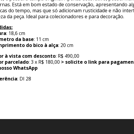
ernas. Está em bom estado de conservação, apresentando a
cas do tempo, mas que só adicionam rusticidade e não inte
eza da peça. Ideal para colecionadores e para decoração.
idas:
ura
: 18,6 cm
metro da base
: 11 cm
primento do bico à alça
: 20 cm
or à vista com desconto
: R$ 490,00
or parcelado
: 3 x R$ 180,00
> solicite o link para pagame
nosso WhatsApp
erência
: DI 28