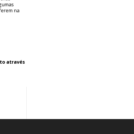
lgumas
rferem na
nto através