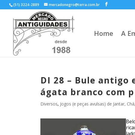
(51) 3224-2889
mercadonegro@terra.com.br
Home
A E
DI 28 – Bule antigo
ágata branco com pi
Diversos
,
Jogos (e peças avulsas) de Jantar, Chá
Bel
ric
lad