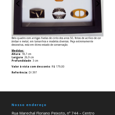
Belo quadro com antigas fivelas de cinto dos anos 50, feitas de acrílico de cor
âmbar e metal, em tamanhos e modelos diversos. Peça extremamente
decorativa, está em ótimo estado de conservação.
Medidas:
Altura
: 18,7 cm
Largura
: 26,9 cm
Profundidade
: 3 cm
Valor à vista com desconto
: R$ 179,00
Referência:
DI 397
Nosso endereço
Rua Marechal Floriano Peixoto, nº 744 – Centro