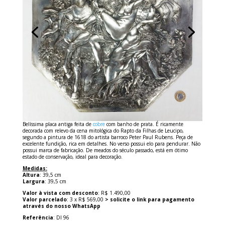
Belíssima placa antiga feita de
cobre
com banho de prata. É ricamente
decorada com relevo da cena mitológica do Rapto da Filhas de Leucipo,
segundo a pintura de 1618 do artista barroco Peter Paul Rubens. Peça de
excelente fundição, rica em detalhes. No verso possui elo para pendurar. Não
possui marca de fabricação. De meados do século passado, está em ótimo
estado de conservação, ideal para decoração.
Medidas:
Altura
: 39,5 cm
Largura
: 39,5 cm
Valor à vista com desconto
: R$ 1.490,00
Valor parcelado
: 3 x R$ 569,00
> solicite o link para pagamento
através do nosso WhatsApp
Referência
: DI 96