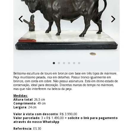
Belíssima escultura de touro em bronze com base em três tipos de mármore.
Peça muitíssimo pesada, rica em detalhes. Possui tronco igualmente em
bronze, com corda em cobre. Não possui assinatura. Está em ótimo estado de
conservação, ideal para decoração. Discretas marcas do tempo no mármore,
mas que não interferem na beleza da peça.
Medidas:
Altura total
: 26,5 cm
Comprimento
: 49 cm
Largura
: 24 cm
Valor à vista com desconto
: R$ 3.990,00
Valor parcelado
: 3 x R$ 1.490,00
> solicite o link para pagamento
através do nosso WhatsApp
Referência
: ES 30