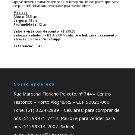
apenas discretas marcas do tempo e um bicado em um dos peixes, que passa
despercebido. Ideal para decoração e para colecionadores.
Medidas:
Altura
: 25,5 cm
Largura
: 18 cm
Profundidade
: 12 cm
Valor à vista com desconto
: R$ 999,00
Valor parcelado
: 3 x R$ 379,00
> solicite o link para pagamento
através do nosso WhatsApp
Referência:
ES 47
Nosso endereço
Rua Marechal Floriano Peixoto, nº 744 – Centro
Histórico – Porto Alegre/RS – CEP 90020-060
Fone: (51) 3224-2889 – Celulares: para comprar de
nós (51) 99971-7413 (Paulo) e para vender para
nós (51) 99314-2007 (Sidnei)
mercadonegro@terra.com.br