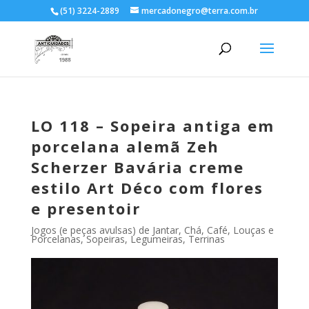
(51) 3224-2889
mercadonegro@terra.com.br
LO 118 – Sopeira antiga em
porcelana alemã Zeh
Scherzer Bavária creme
estilo Art Déco com flores
e presentoir
Jogos (e peças avulsas) de Jantar, Chá, Café
,
Louças e
Porcelanas
,
Sopeiras, Legumeiras, Terrinas