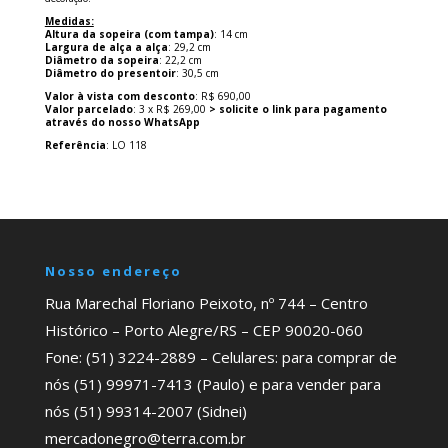
Medidas:
Altura da sopeira (com tampa)
: 14 cm
Largura de alça a alça
: 29,2 cm
Diâmetro da sopeira
: 22,2 cm
Diâmetro do presentoir
: 30,5 cm
Valor à vista com desconto
: R$ 690,00
Valor parcelado
: 3 x R$ 269,00
> solicite o link para pagamento
através do nosso WhatsApp
Referência
: LO 118
Nosso endereço
Rua Marechal Floriano Peixoto, nº 744 – Centro
Histórico – Porto Alegre/RS – CEP 90020-060
Fone: (51) 3224-2889 – Celulares: para comprar de
nós (51) 99971-7413 (Paulo) e para vender para
nós (51) 99314-2007 (Sidnei)
mercadonegro@terra.com.br