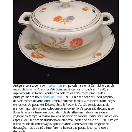
Antiga e bela sopeira com
presentoir
em porcelana alemã Zeh Scherzer, da
região da
Bavária
. A fábrica
Zeh, Scherzer & Co.
foi fundada em 1880, e
rapidamente se tornou conhecida pela beleza das peças produzidas,
principalmente no
período Art Déco
. Em 1908 a fábrica abriu seu próprio
departamento de arte, onde artistas famosos modelavam e decoravam peças
exclusivas. As peças Art Déco da
Zeh, Scherzer & Co.
são consideradas de
grande importância para colecionadores do estilo. As peças são decoradas com
flores laranjas e frisos em ouro, além de detalhes em relevo nas alças e
pegador da tampa. A marca gravada no verso da sopeira indica ser uma edição
especial de 50 anos da fundação da empresa, portando ela é de 1930. Está em
ótimo estado de conservação, apresentando apenas discreto desgaste na
decoração, mas que não interfere na beleza das peças. Ideal para uso e
decoração.