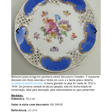
Belíssimo prato antigo em porcelana alemã Schumann Dresden. É ricamente
decorado com flores coloridas e filetes em ouro, e a borda possui detalhe
rendado/vazado/fenestrado
. A marca gravada na peça foi usada de 1932 a
1944. Da primeira metade do século passado, está em ótimo estado de
conservação, ideal para decoração, para colecionadores ou para presentear.
Medidas:
Diâmetro
: 19,2 cm
Valor à vista com desconto
: R$ 349,00
Referência
: LO 214