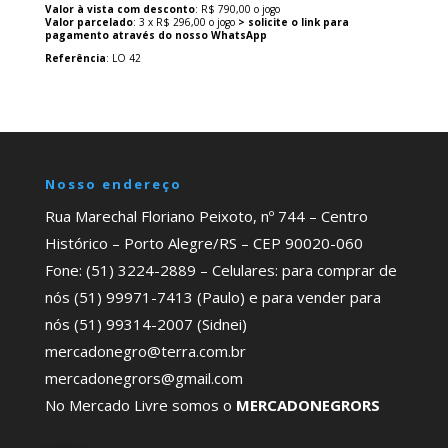
Valor à vista com desconto
: R$ 790,00 o jogo
Valor parcelado
: 3 x R$ 296,00 o jogo
> solicite o link para
pagamento através do nosso WhatsApp
Referência
: LO 42
Nosso endereço
Rua Marechal Floriano Peixoto, nº 744 – Centro
Histórico – Porto Alegre/RS – CEP 90020-060
Fone: (51) 3224-2889 – Celulares: para comprar de
nós (51) 99971-7413 (Paulo) e para vender para
nós (51) 99314-2007 (Sidnei)
mercadonegro@terra.com.br
mercadonegrors@gmail.com
No Mercado Livre somos o
MERCADONEGRORS