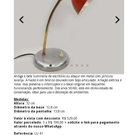
Antiga e bela luminária de escritório ou abajur em metal com pintura
laranja. A haste é em bronze dourado com bojo articulado. A fiação elétrica é
nova, mas preserva o interruptor e o bocal original em baquelite,
funcionando perfeitamente. Dos anos 50/60, está em ótimo estado de
conservação, ideal para uso e decoração de ambientes.
Medidas:
Altura
: 32 cm
Diâmetro da base
: 12,8 cm
Diâmetro da pantalha
: 13,8 cm
Valor à vista com desconto
: R$ 529,00
Valor parcelado
: 3 x R$ 199,00
> solicite o link para pagamento
através do nosso WhatsApp
Referência
: LU 41