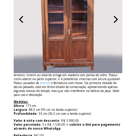
Armário, livreiro ou estante antiga em madeira com portas de vidro. Possui
nicho aberto na parte superior, e 4 prateleiras internas com altura ajustável.
Possui puxador de
bronze
e fechadura com chave. Da primeira metade do
século passado, está em ótimo estado de conservação, apresentando apenas
algumas marcas do tempo, mas que não interferem na beleza da peça. Ideal
para uso e decoração.
Medidas:
Altura
: 173 cm
Largura
: 88,5 cm (95 cm na borda superior)
Profundidade
: 33 cm (36,5 cm com a borda superior)
Valor à vista com desconto
: R$ 3.990,00
Valor parcelado
: 3 x R$ 1.530,00
> solicite o link para pagamento
através do nosso WhatsApp
Referência
: MO 05