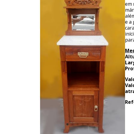
em 
már
alé
e a
car
iní
par
Med
Alt
Lar
Pro
Val
Val
atr
Ref