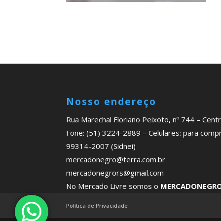
Nosso endereço
Rua Marechal Floriano Peixoto, nº 744 – Cen
Fone: (51) 3224-2889 – Celulares: para comp
99314-2007 (Sidnei)
mercadonegro@terra.com.br
mercadonegrors@gmail.com
No Mercado Livre somos o
MERCADONEGR
Política de Privacidade