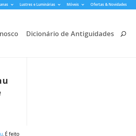
lanas
Lustres e Luminárias
Móveis
Ofertas & Novidades
nosco
Dicionário de Antiguidades
au
e
au
. É feito