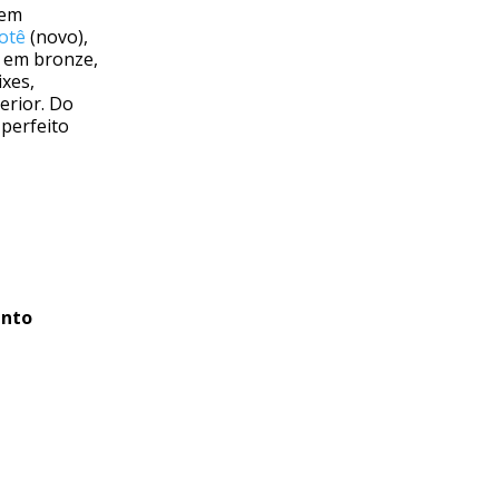
 em
sotê
(novo),
o em bronze,
xes,
erior. Do
 perfeito
ento