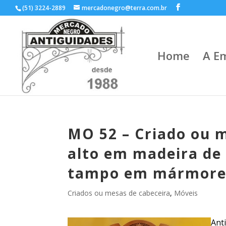
(51) 3224-2889
mercadonegro@terra.com.br
Home
A E
MO 52 – Criado ou 
alto em madeira de 
tampo em mármore
Criados ou mesas de cabeceira
,
Móveis
Ant