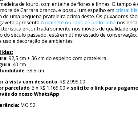
madeira de louro, com entalhe de flores e linhas. O tampo é
more de Carrara branco, e possui um espelho em
cristal bi
m de uma pequena prateleira acima deste. Os puxadores sã
 gaveta apresenta o
malhete ou rabo de andorinha
nos encai
acterística encontrada somente nos móveis de qualidade sup
cio do século passado, está em ótimo estado de conservação,
a uso e decoração de ambientes.
idas:
ura
: 92,5 cm + 36 cm do espelho com prateleira
gura
: 40 cm
fundidade
: 38,5 cm
or à vista com desconto
: R$ 2.999,00
or parcelado
: 3 x R$ 1.169,00
> solicite o link para pagam
avés do nosso WhatsApp
erência:
MO 52