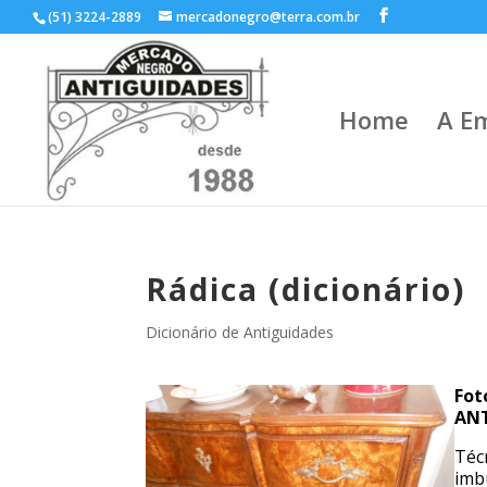
(51) 3224-2889
mercadonegro@terra.com.br
Home
A E
Rádica (dicionário)
Dicionário de Antiguidades
Fot
ANT
Téc
imb