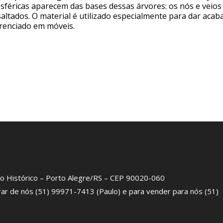
esféricas aparecem das bases dessas árvores: os nós e veios
saltados. O material é utilizado especialmente para dar aca
erenciado em móveis.
tro Histórico – Porto Alegre/RS – CEP 90020-060
rar de nós (51) 99971-7413 (Paulo) e para vender para nós (51)