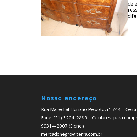
de 
res
dif
Nosso endereço
Rua Marechal Floriano Peixoto, nº 744 – Cen
Fone: (51) 3224-2889 – Celulares: para comp
99314-2007 (Sidnei)
mercadonegro@terra.com.br