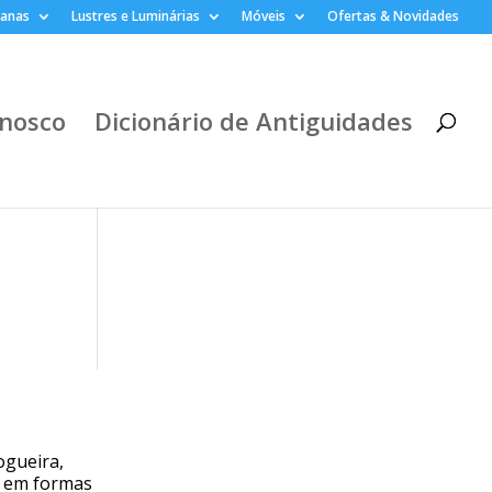
lanas
Lustres e Luminárias
Móveis
Ofertas & Novidades
nosco
Dicionário de Antiguidades
ogueira,
s em formas