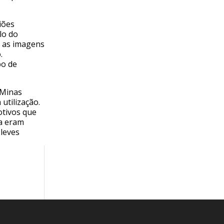
iões
lo do
, as imagens
.
po de
 Minas
utilização.
otivos que
ra eram
leves