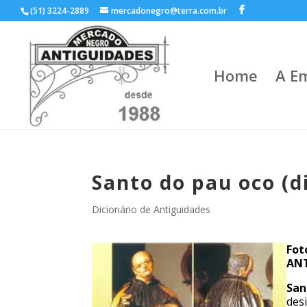
(51) 3224-2889
mercadonegro@terra.com.br
Home
A E
Santo do pau oco (d
Dicionário de Antiguidades
Fot
ANT
San
des