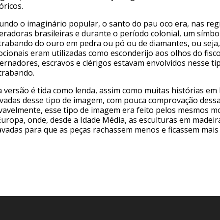
óricos.
undo o imaginário popular, o santo do pau oco era, nas reg
eradoras brasileiras e durante o período colonial, um símbo
trabando do ouro em pedra ou pó ou de diamantes, ou seja
ocionais eram utilizadas como esconderijo aos olhos do fisco
ernadores, escravos e clérigos estavam envolvidos nesse ti
trabando.
a versão é tida como lenda, assim como muitas histórias em
ivadas desse tipo de imagem, com pouca comprovação dessa 
vavelmente, esse tipo de imagem era feito pelos mesmos m
Europa, onde, desde a Idade Média, as esculturas em madei
avadas para que as peças rachassem menos e ficassem mais 