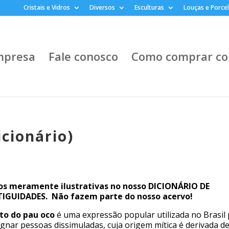
Cristais e Vidros
Diversos
Esculturas
Louças e Porce
mpresa
Fale conosco
Como comprar co
icionário)
os meramente ilustrativas no nosso DICIONÁRIO DE
IGUIDADES. Não fazem parte do nosso acervo!
to do pau oco
é uma expressão popular utilizada no Brasil
ignar pessoas dissimuladas, cuja origem mítica é derivada d