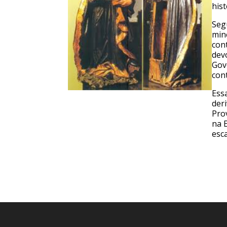
hist
Seg
min
con
dev
Gov
con
Ess
der
Pro
na 
esc