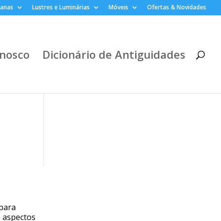
lanas
Lustres e Luminárias
Móveis
Ofertas & Novidades
nosco
Dicionário de Antiguidades
 para
e aspectos