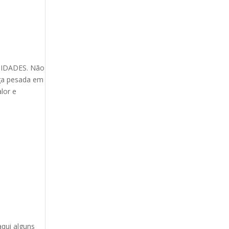
UIDADES. Não
iga pesada em
lor e
qui alguns