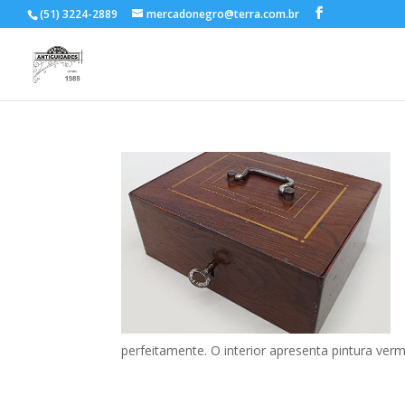
(51) 3224-2889
mercadonegro@terra.com.br
perfeitamente. O interior apresenta pintura verm