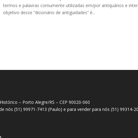
termos e palavras comumente utilizadas em/por antiquários e inte
objetivo desse “dicionário de antiguidades” é...
 Histórico – Porto Alegre/RS – CEP 90020-060
 de nós (51) 99971-7413 (Paulo) e para vender para nós (51) 99314-2
S