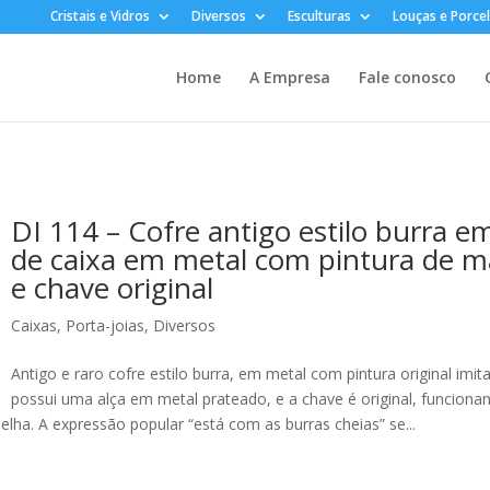
Cristais e Vidros
Diversos
Esculturas
Louças e Porce
Home
A Empresa
Fale conosco
DI 114 – Cofre antigo estilo burra 
de caixa em metal com pintura de m
e chave original
Caixas, Porta-joias
,
Diversos
Antigo e raro cofre estilo burra, em metal com pintura original imi
possui uma alça em metal prateado, e a chave é original, funciona
elha. A expressão popular “está com as burras cheias” se...