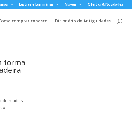
lanas
Lustres e Luminárias
Móveis
Ofertas & Novidades
Como comprar conosco
Dicionário de Antiguidades
em forma
adeira
tando madeira.
ndo