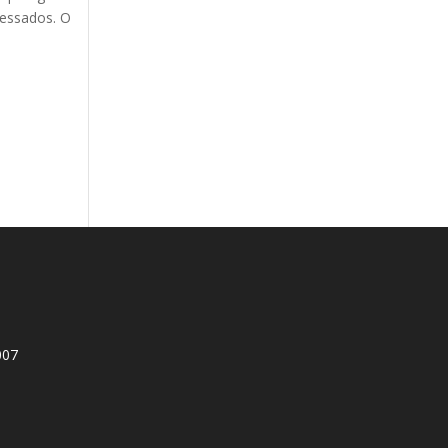
ressados. O
007